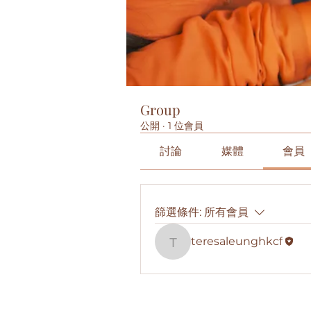
Group
公開
·
1 位會員
討論
媒體
會員
篩選條件:
所有會員
teresaleunghkcf
teresaleunghkcf