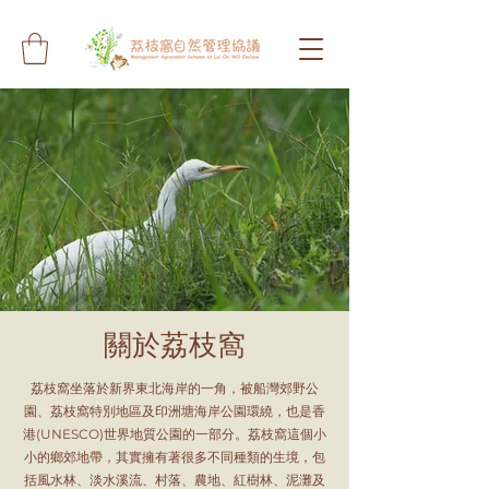
關於荔枝窩
荔枝窩坐落於新界東北海岸的一角，被船灣郊野公
園、荔枝窩特別地區及印洲塘海岸公園環繞，也是香
港(UNESCO)世界地質公園的一部分。荔枝窩這個小
小的鄉郊地帶，其實擁有著很多不同種類的生境，包
括風水林、淡水溪流、村落、農地、紅樹林、泥灘及