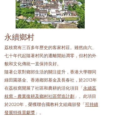
永續鄉村
荔枝窩有三百多年歷史的客家村莊。雖然由六、
七十年代起隨著村民的遷離開始凋零，但村的外
貌和文化傳統一直保持良好。
隨著公眾對鄉郊生活的關注提升，香港大學聯同
綠田園基金、香港鄕郊基金及長春社，於2013年
在荔枝窩開展了社區和農耕的活化項目「
永續荔
枝窩－農業復耕及鄉村社區營造計劃
」。此項目
於2020年，榮獲聯合國教科文組織頒發「
可持續
發展特殊貢獻獎
」。