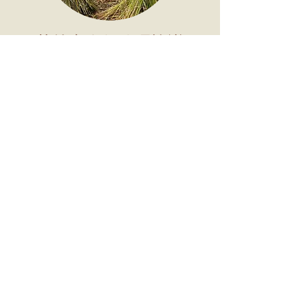
荔枝窩自然管理協議
「荔枝窩自然管理協議2025-2028」由無止
橋慈善基金與香港鄉郊基金合作，以自然為本
的解決方案，通過營造、伙拍當地持份者，村
民，農夫等，提升和持續維持荔枝窩的生物多
樣性，達到人與自然永續共融，激活荔枝窩。
主辦機構：
無止橋慈善基金
及
香港鄉郊基金
資助機構：鄉郊保育辦公室轄下
鄉郊保育資
助計劃
下戴荔枝窩自然管理協議項目單張