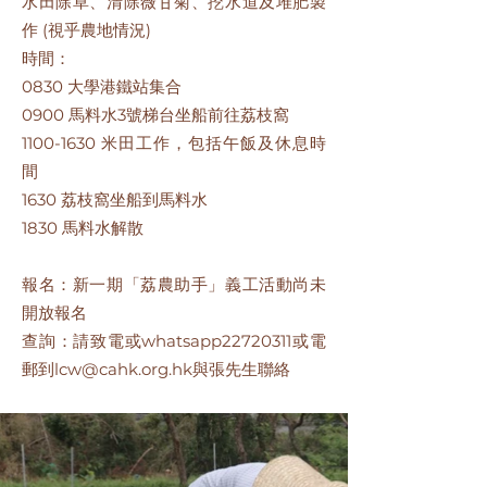
水田除草、清除薇甘菊、挖水道及堆肥製
作 (視乎農地情況)
時間：
0830 大學港鐵站集合
0900 馬料水3號梯台坐船前往荔枝窩
1100-1630
米田工作，包括午飯及休息時
間
1630 荔枝窩坐船到馬料水
1830 馬料水解散
報名：新一期「荔農助手」義工活動尚未
開放報名
查詢：請致電或whatsapp22720311或電
郵到
lcw@cahk.org.hk
與張先生聯絡