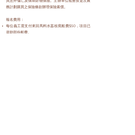
買意外傷亡及保障財物保險。主辦單位祗會按是次農
務計劃購買之保險條款辦理保險索償。
報名費用：
每位義工需支付來回馬料水荔枝窩船費$50，項目已
資助部份船費。
義工所支付的費用不包括午餐及前往集合點馬料水的
交通費用。
參加者因任何原因自行決定取消出席活動，所有已繳
交的費用將不穫退回。
惡劣天氣安排：
如活動開始前兩小時或之後懸掛以下訊號，主辦單位
將取消當天的活動，並稍後安排退款或更改活動日期
事宜。
三號或以上颱風信號、或黃色、紅色和黑色暴雨警告
雷暴警告（影響範圍涉及活動當區）
天文台預告於未來數小時將有暴雨（影響範圍涉及活
動當區）
若天氣情況惡劣但不屬於上述的情況，請於活動當日
致電活動當日聯絡人（只於活動當天早上適用）查詢
主辦單位之最後決定。