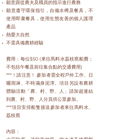
願意跟從農夫及職員的指示進行農務
願意遵守環保指引，自備水樽及餐具，不
使用即棄餐具，使用生態友善的個人護理
產品
熱愛大自然
不需具備農耕經驗
費用：每位$50 (來往馬料水荔枝窩船費；
不包括午餐及前往集合點的交通費用)
***！請注意！ 參加者需全程戶外工作、日
曬雨淋、不時滿身泥濘。項目另設有農耕
體驗活動「農、村、野、人」請加超連結
到農、村、野、人分頁供公眾參加。
***項目安排船隻接送參加者來往馬料水、
荔枝窩
內容：