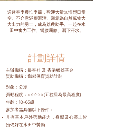
適逢春季農忙季節，歡迎大量無懼烈日當
空、不介意滿腳泥濘、願意為自然萬物大
大出力的勇士，成為荔農助手。一起在水
田中奮力工作、彎腰屈膝、灑下汗水。
計劃詳情
主辦機構：
長春社
及
香港鄉郊基金
資助機構：
鄉郊保育資助計劃
對象：公眾
勞動程度：⭐⭐⭐⭐⭐(五粒星為最高程度)
年齡：18-65歲
參加者需具備以下條件：
具有基本戶外勞動能力，身體及心靈上皆
預備好在水田中勞動